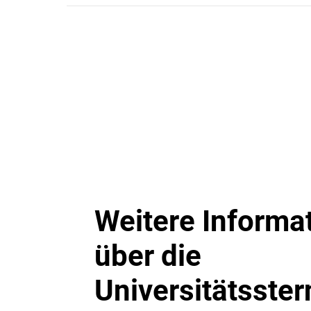
Planetenforscherin Barbara Ercolano zur 
Weitere Informa
über die
Universitätsste