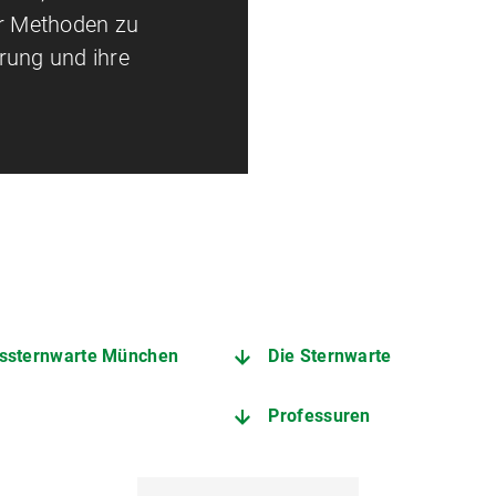
er Methoden zu
rung und ihre
ätssternwarte München
Die Sternwarte
Professuren
ang der Welt?! | alpha Uni
„Die Kosmologie steckt in e