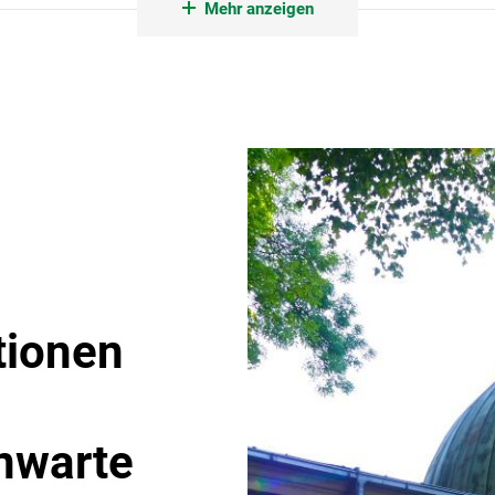
Mehr anzeigen
Weltraummission Twinkle
tionen
rnwarte