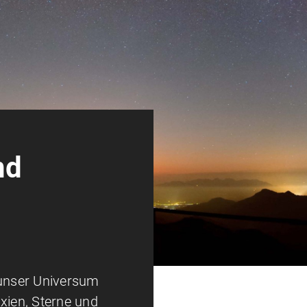
nd
 unser Universum
xien, Sterne und