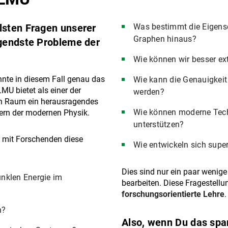
lsten Fragen unserer
Was bestimmt die Eigensc
Graphen hinaus?
ngendste Probleme der
Wie können wir besser ex
nnte in diesem Fall genau das
Wie kann die Genauigkeit 
LMU bietet als einer der
werden?
en Raum ein herausragendes
Wie können moderne Techn
dern der modernen Physik.
unterstützen?
, mit Forschenden diese
Wie entwickeln sich supe
Dies sind nur ein paar wenig
unklen Energie im
bearbeiten. Diese Fragestell
forschungsorientierte Lehre
.
n?
Also, wenn Du das spa