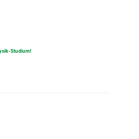
ysik-Studium!
nd unterstützendes Umfeld