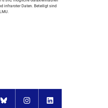
eam 8.892 mögliche Galaxienhaufen
d infraroter Daten. Beteiligt sind
 LMU.